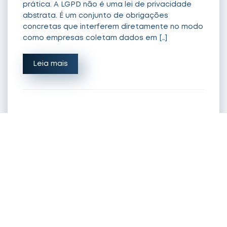
prática. A LGPD não é uma lei de privacidade
abstrata. É um conjunto de obrigações
concretas que interferem diretamente no modo
como empresas coletam dados em […]
Leia mais
Contrato com
Influenciador: O Que Toda
Agência Precisa Incluir em
2026
Publicado 09/06/26 por Daniel Barani.
Há alguns anos, contratos de publi eram
documentos curtos: escopo, valor, prazo de