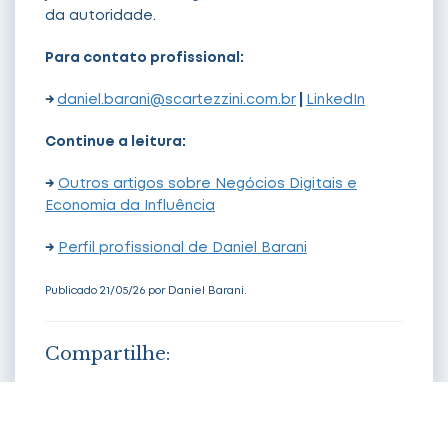
da autoridade.
Para contato profissional:
→
daniel.barani@scartezzini.com.br
|
LinkedIn
Continue a leitura:
→
Outros artigos sobre Negócios Digitais e
Economia da Influência
→
Perfil profissional de Daniel Barani
Publicado 21/05/26 por Daniel Barani.
Compartilhe:
Share
on