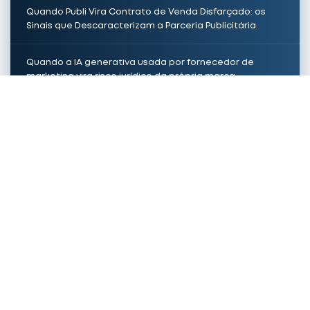
Quando Publi Vira Contrato de Venda Disfarçado: os
Sinais que Descaracterizam a Parceria Publicitária
Quando a IA generativa usada por fornecedor de
marketing vira risco jurídico da própria marca
Due diligence em contratos com agências de
influenciadores: o que o jurídico da marca precisa exigir
Escassez artificial em anúncios: até onde o CONAR
permite o “últimas vagas”
ENDEREÇO
Rua Joaquim Floriano, 888, 7º andar
São Paulo - SP