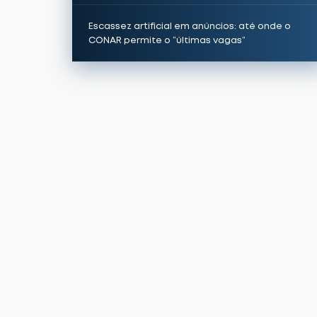
Escassez artificial em anúncios: até onde o
CONAR permite o “últimas vagas”