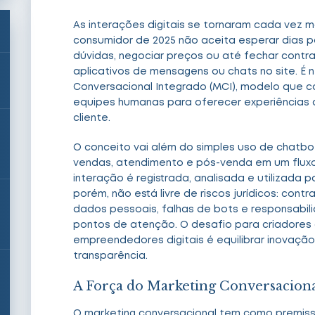
As interações digitais se tornaram cada vez m
consumidor de 2025 não aceita esperar dias p
dúvidas, negociar preços ou até fechar cont
aplicativos de mensagens ou chats no site. É
Conversacional Integrado (MCI), modelo que cone
equipes humanas para oferecer experiências 
cliente.
O conceito vai além do simples uso de chatbot
vendas, atendimento e pós-venda em um flux
interação é registrada, analisada e utilizada 
porém, não está livre de riscos jurídicos: cont
dados pessoais, falhas de bots e responsabili
pontos de atenção. O desafio para criadores
empreendedores digitais é equilibrar inovação
transparência.
A Força do Marketing Conversacion
O marketing conversacional tem como premissa