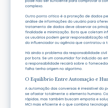
pode não ser suficiente para comprovar a co
complexo.
Outro ponto crítico é a proteção de dados p
análise de informações do usuário para ofere
tratamento de dados deve observar os princíp
finalidade e minimização. Bots que coletam i
os usuários podem gerar responsabilização 
do influenciador ou agência que contratou a t
Há ainda o problema da responsabilidade civil
por bots. Se um consumidor for induzido ao e
a responsabilidade recairá sobre o fornecedo
falha tenha origem no algoritmo.
O Equilíbrio Entre Automação e Hu
A automação das conversas é irresistível do p
se afastar totalmente o elemento humano. Co
rápidas, mas também buscam empatia e soluç
MCI mais eficiente é o que combina tecnologi