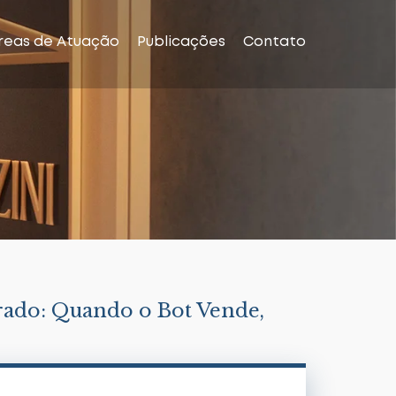
reas de Atuação
Publicações
Contato
rado: Quando o Bot Vende,