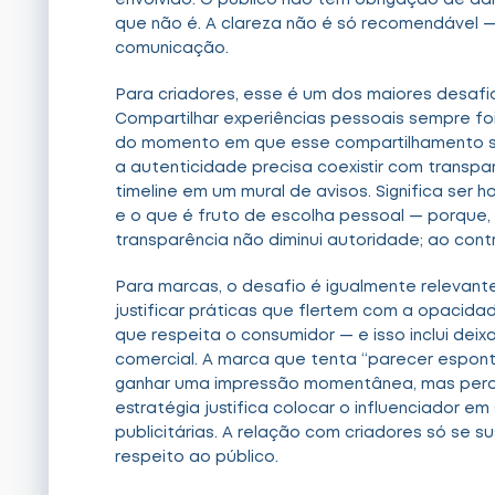
envolvido. O público não tem obrigação de adi
que não é. A clareza não é só recomendável —
comunicação.
Para criadores, esse é um dos maiores desafios
Compartilhar experiências pessoais sempre foi
do momento em que esse compartilhamento se
a autenticidade precisa coexistir com transpar
timeline em um mural de avisos. Significa ser 
e o que é fruto de escolha pessoal — porque,
transparência não diminui autoridade; ao contr
Para marcas, o desafio é igualmente relevant
justificar práticas que flertem com a opacid
que respeita o consumidor — e isso inclui dei
comercial. A marca que tenta “parecer espon
ganhar uma impressão momentânea, mas perd
estratégia justifica colocar o influenciador em
publicitárias. A relação com criadores só se s
respeito ao público.