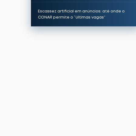
Escassez artificial em anúncios: até onde o
CONAR permite o “últimas vagas”