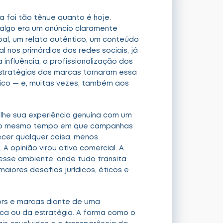
a foi tão tênue quanto é hoje.
 algo era um anúncio claramente
oal, um relato autêntico, um conteúdo
l nos primórdios das redes sociais, já
influência, a profissionalização dos
estratégias das marcas tornaram essa
lico — e, muitas vezes, também aos
ilhe sua experiência genuína com um
 ao mesmo tempo em que campanhas
recer qualquer coisa, menos
 A opinião virou ativo comercial. A
esse ambiente, onde tudo transita
aiores desafios jurídicos, éticos e
tors e marcas diante de uma
ica ou da estratégia. A forma como o