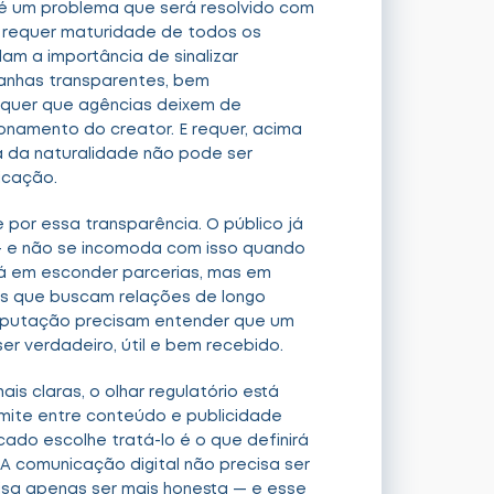
 é um problema que será resolvido com
a requer maturidade de todos os
am a importância de sinalizar
anhas transparentes, bem
Requer que agências deixem de
onamento do creator. E requer, acima
a da naturalidade não pode ser
nicação.
e por essa transparência. O público já
 e não se incomoda com isso quando
tá em esconder parcerias, mas em
es que buscam relações de longo
eputação precisam entender que um
er verdadeiro, útil e bem recebido.
is claras, o olhar regulatório está
imite entre conteúdo e publicidade
ado escolhe tratá-lo é o que definirá
 A comunicação digital não precisa ser
cisa apenas ser mais honesta — e esse