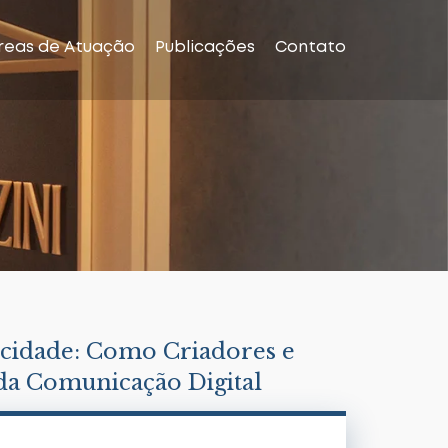
reas de Atuação
Publicações
Contato
icidade: Como Criadores e
da Comunicação Digital