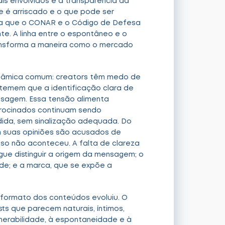
is envolvidos e a transparência da
e é arriscado e o que pode ser
ca que o CONAR e o Código de Defesa
e. A linha entre o espontâneo e o
ransforma a maneira como o mercado
inâmica comum: creators têm medo de
temem que a identificação clara de
nsagem. Essa tensão alimenta
rocinados continuam sendo
dida, sem sinalização adequada. Do
m suas opiniões são acusados de
so não aconteceu. A falta de clareza
gue distinguir a origem da mensagem; o
ade; e a marca, que se expõe a
o formato dos conteúdos evoluiu. O
s que parecem naturais, íntimos,
lnerabilidade, à espontaneidade e à