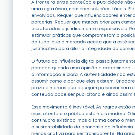
A fronteira entre conteúdo e publicidade não
uma regra única, nem com soluções fáceis. El
envolvidos. Requer que influenciadores entend
parcerias. Requer que marcas priorizem camp
estruturadas e juridicamente responsáveis. 
estimular práticas que comprometam o posici
de tudo, que o mercado aceite que a estétic
justificativa para diluir a integridade da comu
O futuro da influência digital passa justament
percebe quando uma opinião é patrocinada —
a informação é clara. A autenticidade não es
assumir como e por que elas existem. Criador
prazo e marcas que desejam preservar sua r
conteúdo pode ser publicitário e ainda assim s
Esse movimento é inevitável. As regras estão ma
mais atento e o público está mais maduro. O l
continuará existindo, mas a forma como o merc
a sustentabilidade da economia da influência.
menos criativa para ser transparente. Ela pre