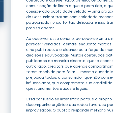
conteúdo é apresentado, os vínculos comercia
comunicação definem o que é permitido, o qu
considerado publicidade velada — uma práti
do Consumidor tratam com seriedade crescent
patrocinado nunca foi tão delicada, e isso t
precisa operar.
Ao observar esse cenário, percebe-se uma d
parecer “vendidos” demais, enquanto marcas 
uma publi reduza o alcance ou a força da me
decisões equivocadas. Muitos conteúdos pat
publicados de maneira discreta, quase escon
outro lado, creators que apenas compartilha
terem recebido para falar — mesmo quando is
prejudica todos: o consumidor, que não conse
influenciador, que compromete sua credibilid
questionamentos éticos e legais.
Essa confusão se intensifica porque o própri
desempenho orgânico das redes favorece post
improvisados. O público responde melhor à vu