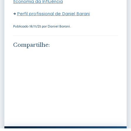
Economia da Influência
→
Perfil profissional de Daniel Barani
Publicado 18/11/25 por Daniel Barani.
Compartilhe:
Share
on
Share
Facebook
on
Share
Twitter
on
Share
LinkedIn
on
Share
WhatsApp
on
E-
mail