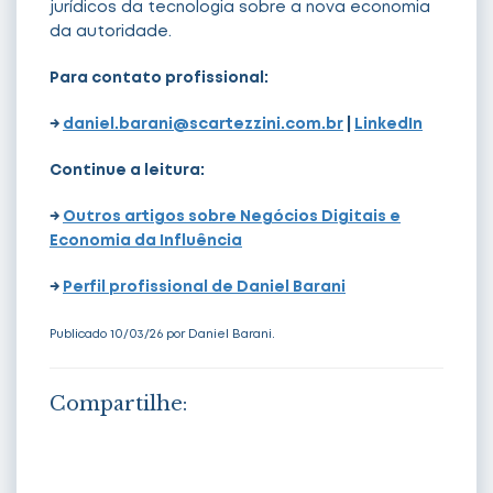
jurídicos da tecnologia sobre a nova economia
da autoridade.
Para contato profissional:
→
daniel.barani@scartezzini.com.br
|
LinkedIn
Continue a leitura:
→
Outros artigos sobre Negócios Digitais e
Economia da Influência
→
Perfil profissional de Daniel Barani
Publicado 10/03/26 por Daniel Barani.
Compartilhe:
Share