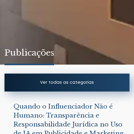
Publicações
Ver todas as categorias
Artigos
Quando o Influenciador Não é
Humano: Transparência e
Notícias
Responsabilidade Jurídica no Uso
de IA em Publicidade e Marketing