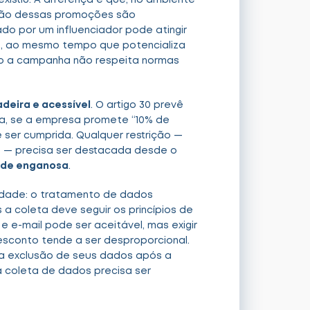
istiu. A diferença é que, no ambiente
nação dessas promoções são
do por um influenciador pode atingir
e, ao mesmo tempo que potencializa
do a campanha não respeita normas
adeira e acessível
. O artigo 30 prevê
eja, se a empresa promete “10% de
 ser cumprida. Qualquer restrição —
 — precisa ser destacada desde o
ade enganosa
.
lidade: o tratamento de dados
a coleta deve seguir os princípios de
e e-mail pode ser aceitável, mas exigir
desconto tende a ser desproporcional.
r a exclusão de seus dados após a
 coleta de dados precisa ser