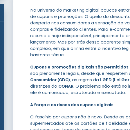
No universo do marketing digital, poucas estr
de cupons e promoções. O apelo do desconto 
desperta nos consumidores a sensação de van
compras e fidelizando clientes. Para e-commer
recurso é hoje indispensável, principalmente
lançamento. Mas por trás dessa aparente simpl
complexo, em que a linha entre o incentivo leg
bastante tênue.
Cupons e promoções digitais são permitidos 
são plenamente legais, desde que respeitem o
Consumidor (CDC)
, as regras da
LGPD (Lei Ger
diretrizes do
CONAR
. O problema não está no 
ele é comunicado, estruturado e executado.
A força e os riscos dos cupons digitais
O fascínio por cupons não é novo. Desde os pa
supermercados até os cartões de fidelidade e