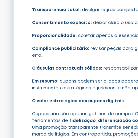
Transparência total:
divulgar regras completas
Consentimento explícito:
deixar claro o uso 
Proporcionalidade:
coletar apenas o essencia
Compliance publicitário:
revisar peças para ga
erro.
Cláusulas contratuais sólidas:
responsabilizar 
Em resumo:
cupons podem ser aliados podero
instrumentos estratégicos e jurídicos, e não 
O valor estratégico dos cupons digitais
Cupons não são apenas gatilhos de compra. 
ferramentas de
fidelização
,
diferenciação c
Uma promoção transparente transmite serieda
marca de litígios. Em contrapartida, promoçõ