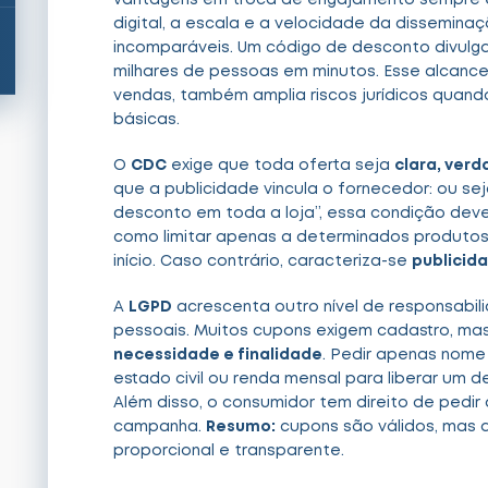
vantagens em troca de engajamento sempre ex
digital, a escala e a velocidade da dissemi
incomparáveis. Um código de desconto divulga
milhares de pessoas em minutos. Esse alcanc
vendas, também amplia riscos jurídicos quan
básicas.
O
CDC
exige que toda oferta seja
clara, verd
que a publicidade vincula o fornecedor: ou s
desconto em toda a loja”, essa condição deve
como limitar apenas a determinados produtos
início. Caso contrário, caracteriza-se
publicid
A
LGPD
acrescenta outro nível de responsabi
pessoais. Muitos cupons exigem cadastro, mas 
necessidade e finalidade
. Pedir apenas nome 
estado civil ou renda mensal para liberar um 
Além disso, o consumidor tem direito de pedi
campanha.
Resumo:
cupons são válidos, mas a
proporcional e transparente.