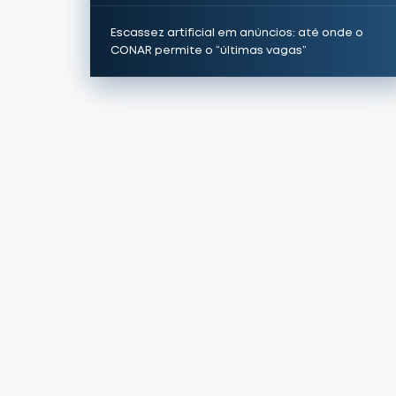
Escassez artificial em anúncios: até onde o
CONAR permite o “últimas vagas”