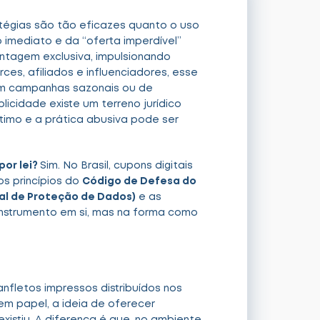
atégias são tão eficazes quanto o uso
imediato e da “oferta imperdível”
tagem exclusiva, impulsionando
ces, afiliados e influenciadores, esse
 em campanhas sazonais ou de
icidade existe um terreno jurídico
ítimo e a prática abusiva pode ser
por lei?
Sim. No Brasil, cupons digitais
s princípios do
Código de Defesa do
al de Proteção de Dados)
e as
instrumento em si, mas na forma como
nfletos impressos distribuídos nos
m papel, a ideia de oferecer