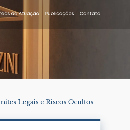
reas de Atuação
Publicações
Contato
ites Legais e Riscos Ocultos