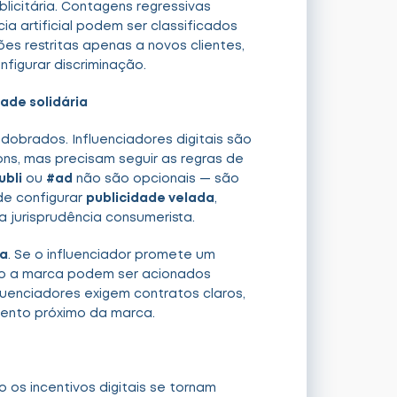
icitária. Contagens regressivas
cia artificial podem ser classificados
s restritas apenas a novos clientes,
figurar discriminação.
ade solidária
dobrados. Influenciadores digitais são
ons, mas precisam seguir as regras de
ubli
ou
#ad
não são opcionais — são
de configurar
publicidade velada
,
 jurisprudência consumerista.
ia
. Se o influenciador promete um
to a marca podem ser acionados
enciadores exigem contratos claros,
ento próximo da marca.
 os incentivos digitais se tornam