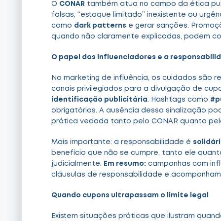
O
CONAR
também atua no campo da ética publ
falsas, “estoque limitado” inexistente ou urgên
como
dark patterns
e gerar sanções. Promoçõe
quando não claramente explicadas, podem con
O papel dos influenciadores e a responsabilid
No marketing de influência, os cuidados são re
canais privilegiados para a divulgação de cup
identificação publicitária
. Hashtags como
#p
obrigatórias. A ausência dessa sinalização po
prática vedada tanto pelo CONAR quanto pela
Mais importante: a responsabilidade é
solidár
benefício que não se cumpre, tanto ele quan
judicialmente.
Em resumo:
campanhas com influ
cláusulas de responsabilidade e acompanham
Quando cupons ultrapassam o limite legal
Existem situações práticas que ilustram quando