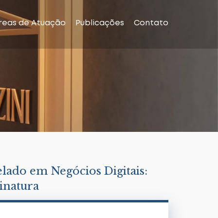
reas de Atuação
Publicações
Contato
lado em Negócios Digitais:
inatura