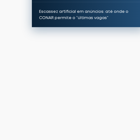
Escassez artificial em anúncios: até onde o
CONAR permite o “últimas vagas”