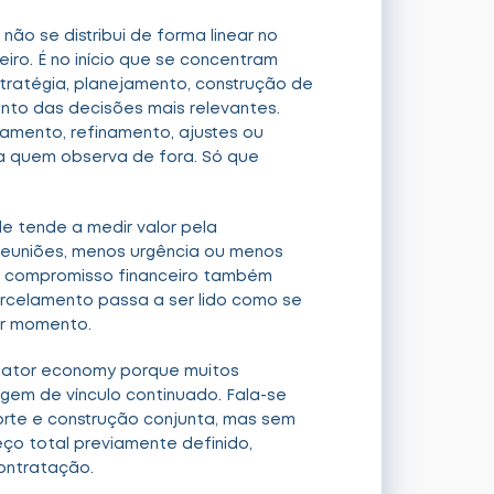
 não se distribui de forma linear no
iro. É no início que se concentram
estratégia, planejamento, construção de
to das decisões mais relevantes.
mento, refinamento, ajustes ou
a quem observa de fora. Só que
le tende a medir valor pela
 reuniões, menos urgência ou menos
o compromisso financeiro também
arcelamento passa a ser lido como se
er momento.
eator economy porque muitos
gem de vínculo continuado. Fala-se
rte e construção conjunta, mas sem
eço total previamente definido,
contratação.