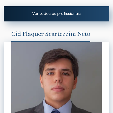
Ver todos os profissionais
Cid Flaquer Scartezzini
Cid Flaquer Scartezzini Neto
Cid Flaquer Scartezzini Filho
Mariana Guilardi Grandesso dos Santos
Daniel Grandesso dos Santos
Daniel Callejon Barani
Rodolfo Gonçalves Nicastro
Isabella A. G. Flaquer Scartezzini