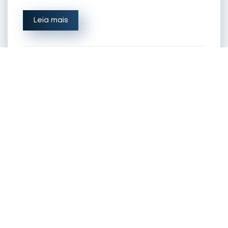
Leia mais
Contrato com
Influenciador: O Que Toda
Agência Precisa Incluir em
2026
Publicado 09/06/26 por Daniel Barani.
Há alguns anos, contratos de publi eram
documentos curtos: escopo, valor, prazo de
entrega, algumas diretrizes de comunicação.
Funcionavam porque o mercado era menor, as
relações eram menos formais e as
consequências de um contrato mal redigido