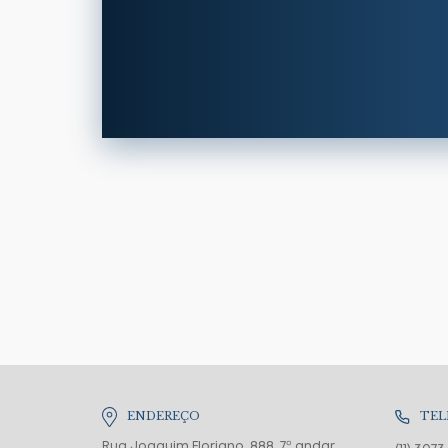
ENDEREÇO
TEL
Rua Joaquim Floriano, 888, 7º andar